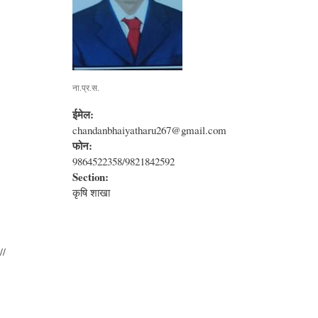
ना.प्र.स.
ईमेल:
chandanbhaiyatharu267@gmail.com
फोन:
9864522358/9821842592
Section:
कृषि शाखा
//