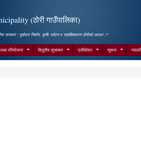
Skip to
main
cipality (ठोरी गाउँपालिका)
content
िय सरकार ! पुर्वाधार निर्माण, कृषि, पर्यटन र सशक्तिकरण ठोरीको आधार !!"
म तथा परियोजना
विधुतीय शुसासन
प्रतिवेदन
सूचना
ग्यालर