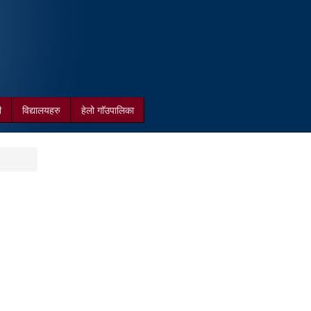
ी
विद्यालयहरु
हेलो गाॅउपालिका