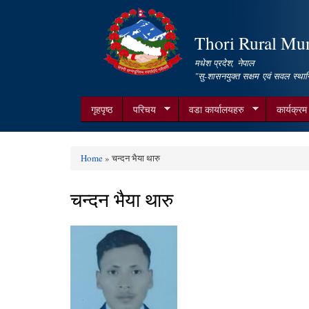
Thori Rural Muni
मधेश प्रदेश, नेपाल
"सु-शासनयुक्त सक्षम एवं सवल स्थान
गृहपृष्ठ
परिचय
वडा कार्यालयहरु
कार्यक्र
Home
» चन्दन भैया थारु
You are here
चन्दन भैया थारु