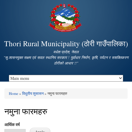
Skip to
main
content
Thori Rural Municipality (ठोरी गाउँपालिका)
मधेश प्रदेश, नेपाल
"सु-शासनयुक्त सक्षम एवं सवल स्थानिय सरकार ! पुर्वाधार निर्माण, कृषि, पर्यटन र सशक्तिकरण
ठोरीको आधार !!"
Home
»
विधुतीय शुसासन
» नमुना फारमहरु
You are here
नमुना फारमहरु
आर्थिक वर्ष