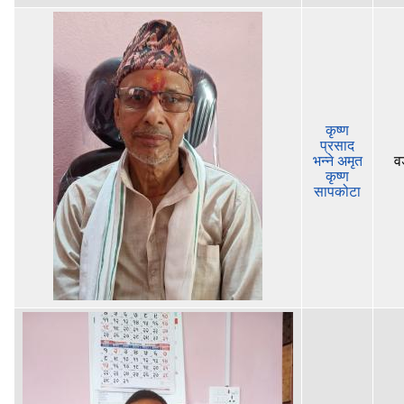
कृष्ण
प्रसाद
भन्‍ने अमृत
वड
कृष्ण
सापकोटा