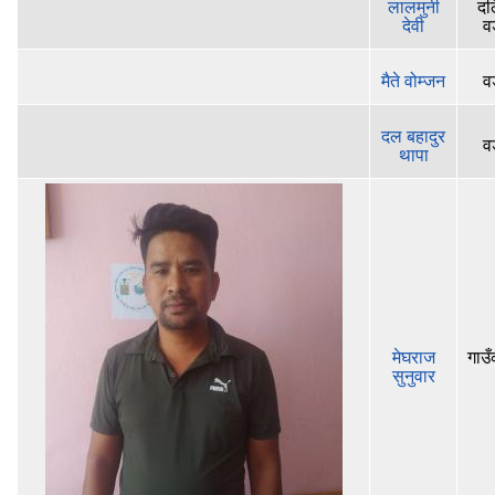
लालमुनी
दल
देवी
व
मैते वोम्जन
व
दल बहादुर
व
थापा
मेघराज
गाउँ
सुनुवार