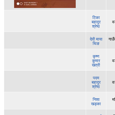
टिका
बहादुर
व
श्रेष्‍ठ
देवी माया
गाउँ
थिङ
कृष्ण
कुमार
व
खत्री
पदम
बहादुर
व
श्रेष्‍ठ
निशा
म
खड्का