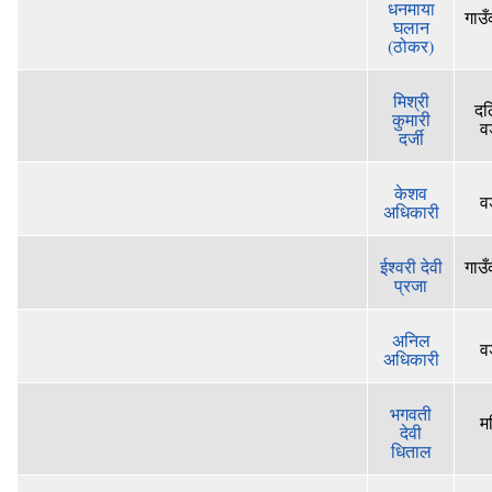
धनमाया
गाउँ
घलान
(ठोकर)
मिश्री
दल
कुमारी
व
दर्जी
केशव
व
अधिकारी
ईश्‍वरी देवी
गाउँ
प्रजा
अनिल
व
अधिकारी
भगवती
म
देवी
धिताल