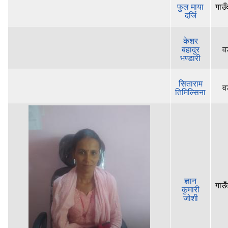
फुल माया
गाउँ
दर्जि
केशर
बहादुर
व
भण्डारी
सिताराम
व
तिमिल्सिना
ज्ञान
गाउँ
कुमारी
जोशी