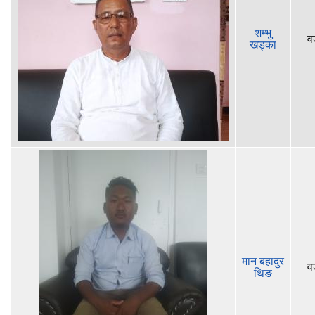
शम्भु
वड
खड्का
मान बहादुर
वड
थिङ