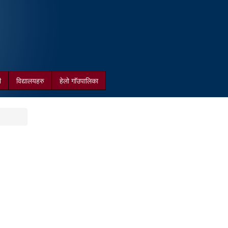
ी
विद्यालयहरु
हेलो गाॅउपालिका