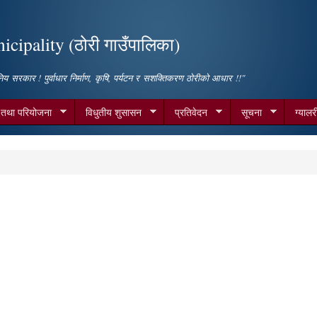
Skip to
main
cipality (ठोरी गाउँपालिका)
content
िय सरकार ! पुर्वाधार निर्माण, कृषि, पर्यटन र सशक्तिकरण ठोरीको आधार !!"
म तथा परियोजना
विधुतीय शुसासन
प्रतिवेदन
सूचना
ग्यालर