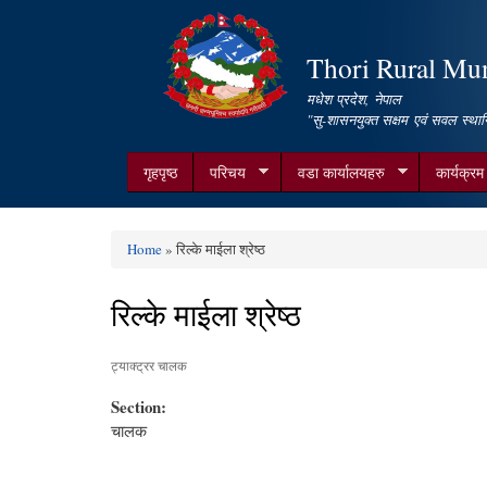
Thori Rural Muni
मधेश प्रदेश, नेपाल
"सु-शासनयुक्त सक्षम एवं सवल स्थान
गृहपृष्ठ
परिचय
वडा कार्यालयहरु
कार्यक्र
Home
» रिल्के माईला श्रेष्ठ
You are here
रिल्के माईला श्रेष्ठ
ट्याक्ट्रर चालक
Section:
चालक