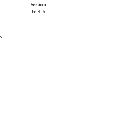
Section:
वडा नं. ४
//