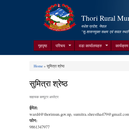
Thori Rural Muni
मधेश प्रदेश, नेपाल
"सु-शासनयुक्त सक्षम एवं सवल स्थान
गृहपृष्ठ
परिचय
वडा कार्यालयहरु
कार्यक्र
Home
» सुमित्रा श्रेष्‍ठ
You are here
सुमित्रा श्रेष्‍ठ
सहायक कम्पुटर अपरेटर
ईमेल:
ward4@thorimun.gov.np, sumitra.shrestha479@gmail.co
फोन:
9861347977