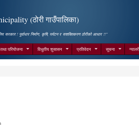
Skip to
main
cipality (ठोरी गाउँपालिका)
content
िय सरकार ! पुर्वाधार निर्माण, कृषि, पर्यटन र सशक्तिकरण ठोरीको आधार !!"
म तथा परियोजना
विधुतीय शुसासन
प्रतिवेदन
सूचना
ग्यालर
m