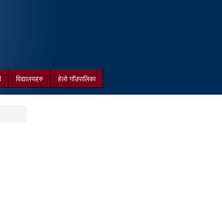
ी
विद्यालयहरु
हेलो गाॅउपालिका