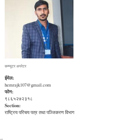
कम्प्यूटर अपरेटर
ईमेल:
hemrajk107@gmail.com
फोन:
९८६५२७२३१८
Section:
राष्‍ट्रिय परिचय पत्र तथा पञ्‍जिकरण विभाग