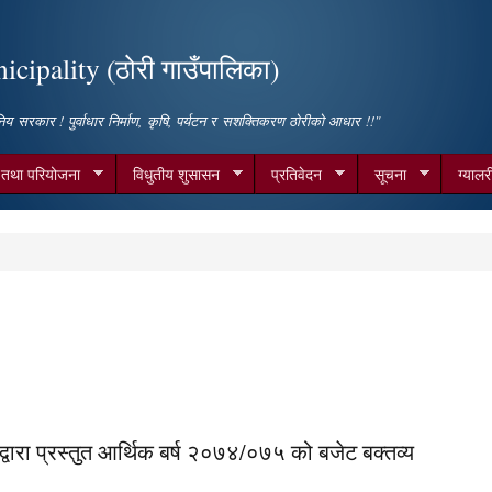
Skip to
main
cipality (ठोरी गाउँपालिका)
content
िय सरकार ! पुर्वाधार निर्माण, कृषि, पर्यटन र सशक्तिकरण ठोरीको आधार !!"
म तथा परियोजना
विधुतीय शुसासन
प्रतिवेदन
सूचना
ग्यालर
द्वारा प्रस्तुत आर्थिक बर्ष २०७४/०७५ को बजेट बक्तव्य