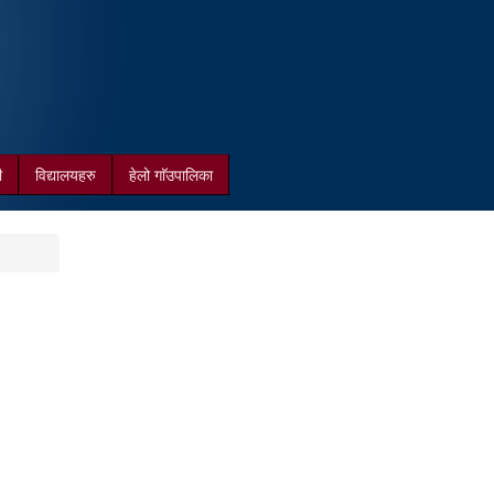
ी
विद्यालयहरु
हेलो गाॅउपालिका