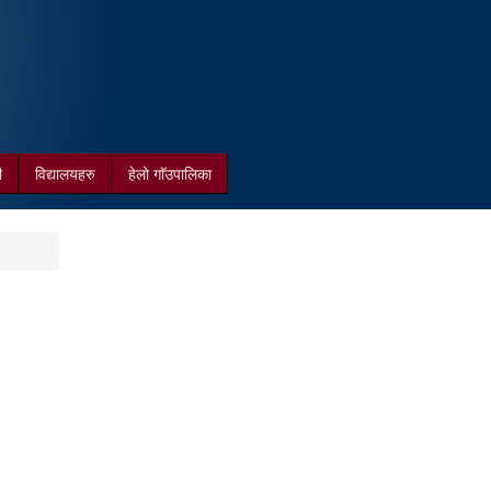
ी
विद्यालयहरु
हेलो गाॅउपालिका