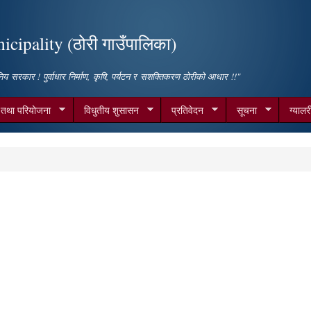
Skip to
main
cipality (ठोरी गाउँपालिका)
content
िय सरकार ! पुर्वाधार निर्माण, कृषि, पर्यटन र सशक्तिकरण ठोरीको आधार !!"
म तथा परियोजना
विधुतीय शुसासन
प्रतिवेदन
सूचना
ग्यालर