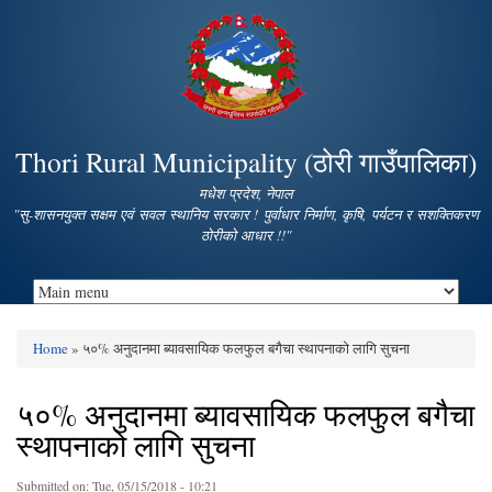
Skip to
main
content
Thori Rural Municipality (ठोरी गाउँपालिका)
मधेश प्रदेश, नेपाल
"सु-शासनयुक्त सक्षम एवं सवल स्थानिय सरकार ! पुर्वाधार निर्माण, कृषि, पर्यटन र सशक्तिकरण
ठोरीको आधार !!"
Home
» ५०% अनुदानमा ब्यावसायिक फलफुल बगैचा स्थापनाको लागि सुचना
You are here
५०% अनुदानमा ब्यावसायिक फलफुल बगैचा
स्थापनाको लागि सुचना
Submitted on:
Tue, 05/15/2018 - 10:21