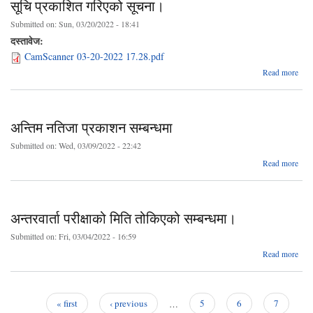
सूचि प्रकाशित गरिएको सूचना।
Submitted on:
Sun, 03/20/2022 - 18:41
दस्तावेज:
CamScanner 03-20-2022 17.28.pdf
a
Read more
कोभि
महामा
प्
अन्तिम नतिजा प्रकाशन सम्बन्धमा
व
Submitted on:
Wed, 03/09/2022 - 22:42
ab
Read more
अन
प्र
नत
ग
प्रक
स
सम्बन
अन्तरवार्ता परीक्षाको मिति तोकिएको सम्बन्धमा।
Submitted on:
Fri, 03/04/2022 - 16:59
a
Read more
अन्तर
परी
तो
« first
‹ previous
…
5
6
7
सम्बन