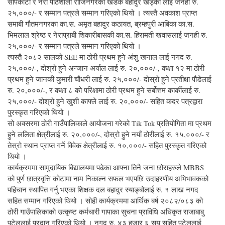
सापकोटा र नेरा पाठशाला रोजिनगरका खडक बहादुर खड्का लाई जनही रु.
२५,०००/- र सम्मान पत्रले सम्मान गरिएको थियो । त्यस्तै अवकाश प्राप्त
समाबी गौतमनगरका का.स. अमृत बहादुर कठायत, ब्रम्हपुरी आबिका का.स.
भिमलाल श्रेष्ठ र नेराप्राबी शिकारीबासकी का.स. हिरामती खवासलाई जनही रु.
२५,०००/- र सम्मान पत्रले सम्मान गरिएको थियो ।
त्यस्तै २०८२ सालको SEE मा ठोरी प्रथम हुने अंशु खनाल लाई नगद रु.
२५,०००/-, दोश्रो हुने अन्जान अर्याल लाई रु. २०,०००/-, कक्षा १२ मा ठोरी
प्रथम हुने जानकी कुमारी चौधरी लाई रु. २५,०००/- दोस्रो हुने प्रतीक्षा पौडेलाई
रु. २०,०००/-, र कक्षा ८ को परिक्षामा ठोरी प्रथम हुने सर्बोत्तम कार्कीलाई रु.
२५,०००/- दोश्रो हुने खुशी काफ्ले लाई रु. २०,०००/- सहित कदर पत्रद्वारा
पुरस्कृत गरिएको थियो ।
सो अवसरमा ठोरी गाउँपालिकाले आयोजना गरेको Tik Tok प्रतियोगिता मा प्रथम
हुने ललिता क्षेत्रीलाई रु. २०,०००/-, दोस्रो हुने नयाँ ठोरीलाई रु. १५,०००/- र
तेस्रो स्थान प्राप्त गर्ने विवेक क्षेत्रीलाई रु. १०,०००/- सहित पुरस्कृत गरिएको
थियो ।
कार्यक्रममा सामुदायिक बिद्यालयमा पढेका आफ्ना तिनै जना छोराहरुले MBBS
को पुर्ण छात्रवृत्ति कोटामा नाम निकाल्न सफल भएपछि उदाहरणीय अभिभावकको
पहिचान स्थापित गर्नु भएका शिक्षक दल बहादुर स्याङ्बोलाई रु. १ लाख नगद
सहित सम्मान गरिएको थियो । सोही कार्यक्रममा आर्थिक बर्ष २०८२/०८३ को
ठोरी गाउँपालिकाको उत्कृष्ट कर्मचारी गापाका सुचना प्राविधि अधिकृत राजाबाबु
पटेललाई प्रदान गरिएको थियो । नगद रु. ४३ हजार ६ सय सहित पटेललाई