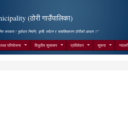
Skip to
main
cipality (ठोरी गाउँपालिका)
content
िय सरकार ! पुर्वाधार निर्माण, कृषि, पर्यटन र सशक्तिकरण ठोरीको आधार !!"
म तथा परियोजना
विधुतीय शुसासन
प्रतिवेदन
सूचना
ग्यालर