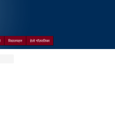
ी
विद्यालयहरु
हेलो गाॅउपालिका